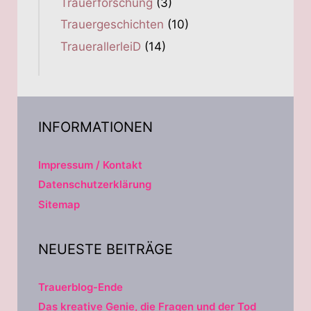
Trauerforschung
(3)
Trauergeschichten
(10)
TrauerallerleiD
(14)
INFORMATIONEN
Impressum / Kontakt
Datenschutzerklärung
Sitemap
NEUESTE BEITRÄGE
Trauerblog-Ende
Das kreative Genie, die Fragen und der Tod